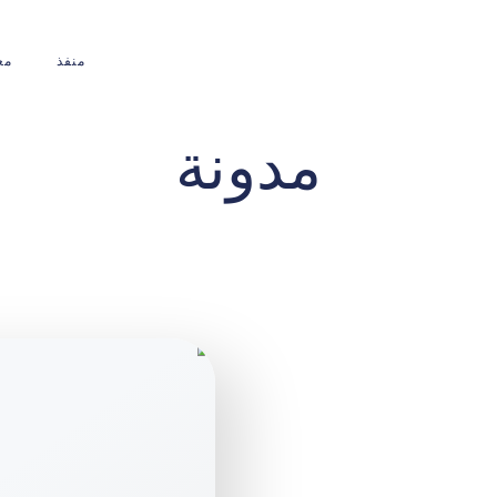
منفذ
مع
مدونة