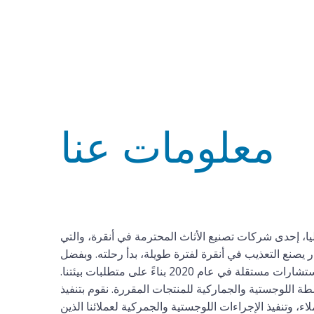
معلومات عنا
ت موبيليا، إحدى شركات تصنيع الأثاث المحترمة في أنقرة، والتي
قرن الماضي، وشركة بولوت إشكنس، التي تأسست في عام 1973 ولديها كان نجار يصنع التعذيب في أنقرة لفترة طويلة، بدأ رحلته. وبفضل
 عام 2020 بناءً على متطلبات بيئتنا.
طة اللوجستية والجماركية للمنتجات المقررة. نقوم بتنفيذ
ء، وتنفيذ الإجراءات اللوجستية والجمركية لعملائنا الذين