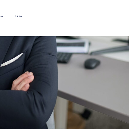
منفذ
مع