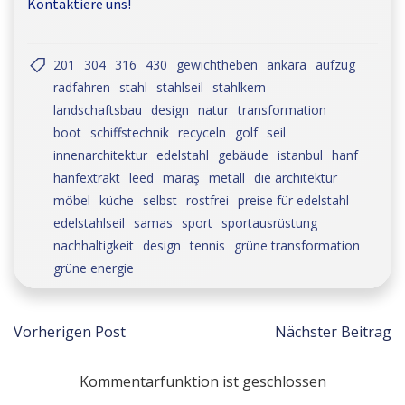
Kontaktiere uns!
201
304
316
430
gewichtheben
ankara
aufzug
radfahren
stahl
stahlseil
stahlkern
landschaftsbau
design
natur
transformation
boot
schiffstechnik
recyceln
golf
seil
innenarchitektur
edelstahl
gebäude
istanbul
hanf
hanfextrakt
leed
maraş
metall
die architektur
möbel
küche
selbst
rostfrei
preise für edelstahl
edelstahlseil
samas
sport
sportausrüstung
nachhaltigkeit
design
tennis
grüne transformation
grüne energie
Post
Post
Vorherigen Post
Nächster Beitrag
navigation
navigat
Kommentarfunktion ist geschlossen