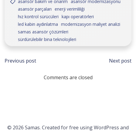
asansör bakım ve onarım
asansör modernizasyonu
asansör parçaları
enerji verimliliği
hız kontrol sürücüleri
kapı operatörleri
led kabin aydınlatma
modernizasyon maliyet analizi
samas asansör çözümleri
sürdürülebilir bina teknolojileri
Post
Post
Previous post
Next post
navigation
navi
Comments are closed
© 2026 Samas. Created for free using WordPress and