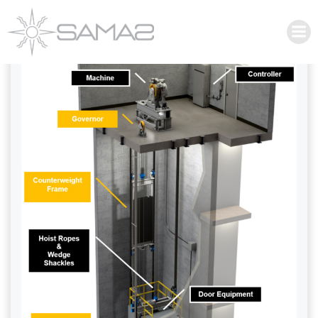
İçeriğe
Categories:
asansör malzemeleri
geç