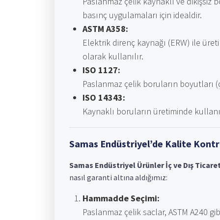
Paslanmaz çelik kaynaklı ve dikişsiz b
basınç uygulamaları için idealdir.
ASTM A358:
Elektrik direnç kaynağı (ERW) ile üret
olarak kullanılır.
ISO 1127:
Paslanmaz çelik boruların boyutları (ça
ISO 14343:
Kaynaklı boruların üretiminde kull
Samas Endüstriyel’de Kalite Kontro
Samas Endüstriyel Ürünler İç ve Dış Ticaret
nasıl garanti altına aldığımız:
Hammadde Seçimi:
Paslanmaz çelik saclar, ASTM A240 gibi