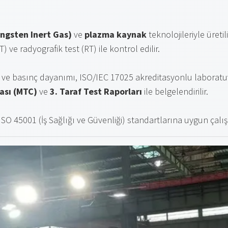
ungsten Inert Gas)
ve
plazma kaynak
teknolojileriyle üretili
) ve radyografik test (RT) ile kontrol edilir.
i ve basınç dayanımı, ISO/IEC 17025 akreditasyonlu laboratuva
kası (MTC)
ve
3. Taraf Test Raporları
ile belgelendirilir.
ISO 45001 (İş Sağlığı ve Güvenliği) standartlarına uygun çalı