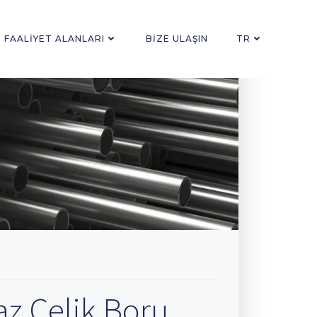
FAALIYET ALANLARI
BIZE ULAŞIN
TR
az Çelik Boru