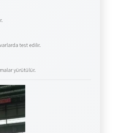
r.
rlarda test edilir.
şmalar yürütülür.