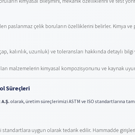
oruların kimyasal bileşimini, mekanik özelliklerini ve test yön
ilen paslanmaz çelik boruların özelliklerini belirler. Kimya v
p, kalınlık, uzunluk) ve toleransları hakkında detaylı bilgi v
anılan malzemelerin kimyasal kompozisyonunu ve kaynak uy
l Süreçleri
 A.Ş.
olarak, üretim süreçlerimizi ASTM ve ISO standartlarına tam 
 standartlara uygun olarak tedarik edilir. Hammadde girişlerin