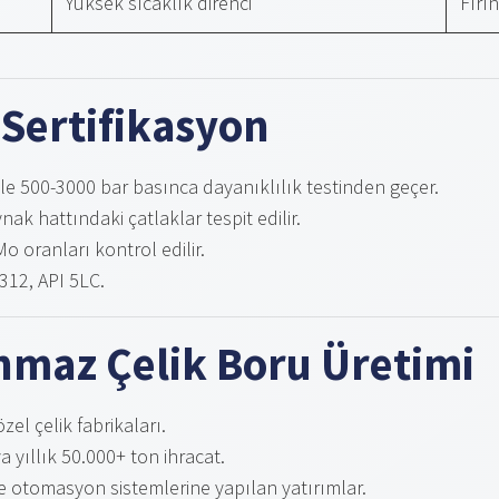
Yüksek sıcaklık direnci
Fırı
 Sertifikasyon
stle 500-3000 bar basınca dayanıklılık testinden geçer.
ynak hattındaki çatlaklar tespit edilir.
Mo oranları kontrol edilir.
312, API 5LC.
nmaz Çelik Boru Üretimi
zel çelik fabrikaları.
a yıllık 50.000+ ton ihracat.
ve otomasyon sistemlerine yapılan yatırımlar.