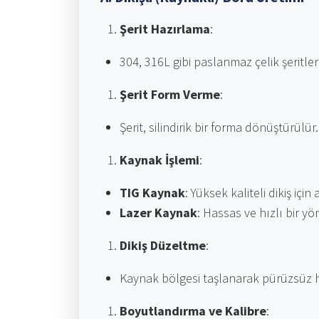
Şerit Hazırlama
:
304, 316L gibi paslanmaz çelik şeritler 
Şerit Form Verme
:
Şerit, silindirik bir forma dönüştürülür.
Kaynak İşlemi
:
TIG Kaynak
: Yüksek kaliteli dikiş içi
Lazer Kaynak
: Hassas ve hızlı bir yö
Dikiş Düzeltme
:
Kaynak bölgesi taşlanarak pürüzsüz hal
Boyutlandırma ve Kalibre
: