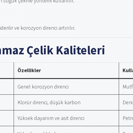
in soğuk çekme yöntemi kullanılır.
derilir ve korozyon direnci artırılır.
maz Çelik Kaliteleri
Özellikler
Kull
Genel korozyon direnci
Mutf
Klorür direnci, düşük karbon
Deni
Yüksek dayanım ve asit direnci
Petr