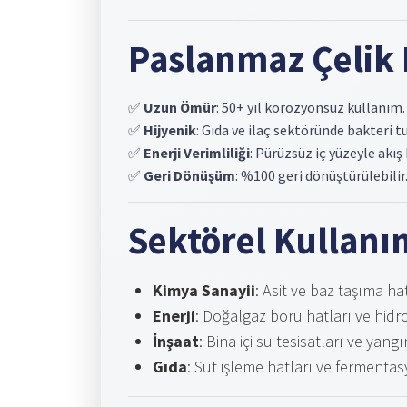
Paslanmaz Çelik 
✅
Uzun Ömür
: 50+ yıl korozyonsuz kullanım.
✅
Hijyenik
: Gıda ve ilaç sektöründe bakteri 
✅
Enerji Verimliliği
: Pürüzsüz iç yüzeyle akış
✅
Geri Dönüşüm
: %100 geri dönüştürülebilir
Sektörel Kullanı
Kimya Sanayii
: Asit ve baz taşıma hat
Enerji
: Doğalgaz boru hatları ve hidr
İnşaat
: Bina içi su tesisatları ve yang
Gıda
: Süt işleme hatları ve fermentas