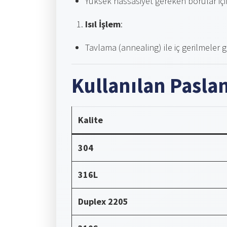
Yüksek hassasiyet gereken borular iç
Isıl İşlem
:
Tavlama (annealing) ile iç gerilmeler gi
Kullanılan Paslan
Kalite
304
316L
Duplex 2205