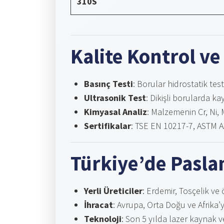
310S
Kalite Kontrol ve
Basınç Testi
: Borular hidrostatik te
Ultrasonik Test
: Dikişli borularda ka
Kimyasal Analiz
: Malzemenin Cr, Ni, 
Sertifikalar
: TSE EN 10217-7, ASTM A
Türkiye’de Pasla
Yerli Üreticiler
: Erdemir, Tosçelik ve ö
İhracat
: Avrupa, Orta Doğu ve Afrika’y
Teknoloji
: Son 5 yılda lazer kaynak 