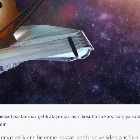
neksel paslanmaz çelik alaşımları aşırı koşullarla karşı karşıya kaldı
dır:
az çeliklerin bir erime noktası vardır ve yeniden giriş fırını 