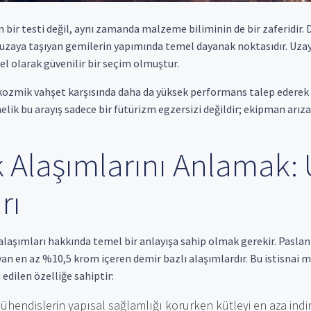
n bir testi değil, aynı zamanda malzeme biliminin de bir zaferidir. 
 uzaya taşıyan gemilerin yapımında temel dayanak noktasıdır. Uzay
l olarak güvenilir bir seçim olmuştur.
 kozmik vahşet karşısında daha da yüksek performans talep ederek
nelik bu arayış sadece bir fütürizm egzersizi değildir; ekipman arıza
 Alaşımlarını Anlamak:
rı
aşımları hakkında temel bir anlayışa sahip olmak gerekir. Paslanma
an en az %10,5 krom içeren demir bazlı alaşımlardır. Bu istisnai m
 edilen özelliğe sahiptir:
hendislerin yapısal sağlamlığı korurken kütleyi en aza indir