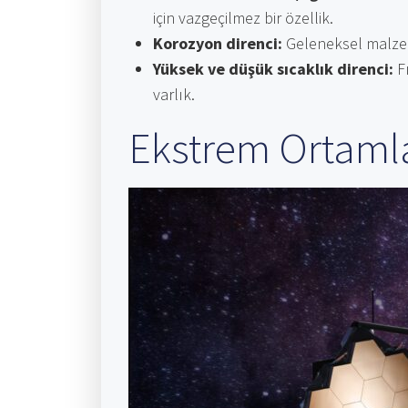
için vazgeçilmez bir özellik.
Korozyon direnci:
Geleneksel malzeme
Yüksek ve düşük sıcaklık direnci:
Fı
varlık.
Ekstrem Ortamla